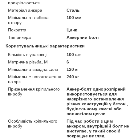
прикріплюється
Матеріал анкера
Сталь
Мінімальна глибина
100 мм
отвору
Покриття
Цинк
Тип анкера
Анкерний болт
Користувальницькі характеристики
Кількість в упаковці
100 шт
Метрична різьба, М
6
Мінімальна вихідна сила
120 кг
Мінімальне навантаження
240 кг
на зріз
Призначення кріпильного
Анкер-болт однорозпірний
виробу
використовується для
наскрізного встановлення
різних конструкцій у бетоні,
будівельному камені або
повнотілом цегли
Особливість кріпильного
Під час роботи з цим
виробу
анкером, внутрішній болт не
виступає, у такий спосіб
покращує вигляд