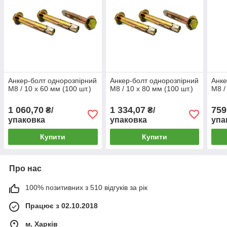
Анкер-болт однорозпірний
Анкер-болт однорозпірний
Анке
M8 / 10 х 60 мм (100 шт.)
M8 / 10 х 80 мм (100 шт.)
M8 /
1 060,70
1 334,07
759
₴/
₴/
упаковка
упаковка
упа
Купити
Купити
Про нас
100% позитивних з 510 відгуків за рік
Працює з 02.10.2018
м. Харків