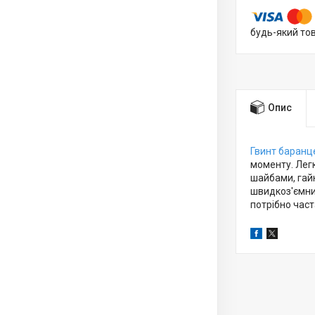
будь-який то
Опис
Гвинт баранц
моменту. Лег
шайбами, гайк
швидкоз'ємних
потрібно част