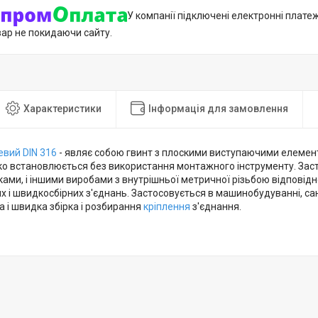
У компанії підключені електронні плате
вар не покидаючи сайту.
Характеристики
Інформація для замовлення
евий DIN 316
- являє собою гвинт з плоскими виступаючими елемен
ко встановлюється без використання монтажного інструменту. Заст
ами, і іншими виробами з внутрішньої метричної різьбою відповідн
 і швидкосбірних з'єднань. Застосовується в машинобудуванні, сант
а і швидка збірка і розбирання
кріплення
з'єднання.