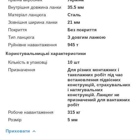
Внутрішня довжина ланки
35.5 мм
Матеріал ланцюга
Сталь
Зовнішня ширина ланки
21 мм
Покриття
Без покриття
Тип ланцюга
З довгим ланкою
Руйнівне навантаження
945 т
Користувальницькі характеристики
Кількість в упаковці
10 шт
Призначення
Для різних монтажних і
такелажних робіт під час
встановлення підвісних
конструкцій, страхувальних
і натягувальних
конструкцій. Ланцюг не
призначений для вантажних
робіт
Робоче навантаження
315 кг
Розмір
5 мм
Приховати