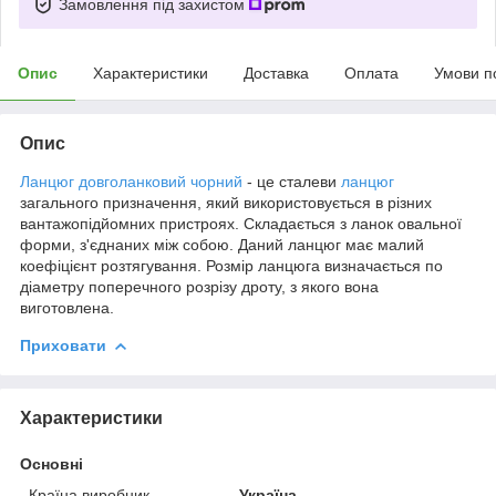
Замовлення під захистом
Опис
Характеристики
Доставка
Оплата
Умови п
Опис
Ланцюг довголанковий чорний
- це сталеви
ланцюг
загального призначення, який використовується в різних
вантажопідйомних пристроях. Складається з ланок овальної
форми, з'єднаних між собою. Даний ланцюг має малий
коефіцієнт розтягування. Розмір ланцюга визначається по
діаметру поперечного розрізу дроту, з якого вона
виготовлена.
Приховати
Характеристики
Основні
Країна виробник
Україна