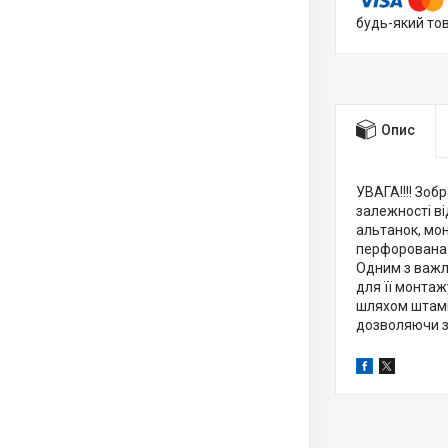
будь-який то
Опис
УВАГА!!!! Зоб
залежності ві
альтанок, мон
перфорована 
Одним з важл
для її монтаж
шляхом штампу
дозволяючи за