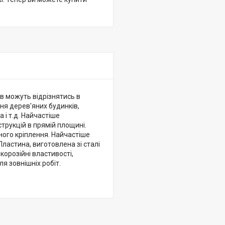
ів можуть відрізнятись в
ня дерев'яних будинків,
 і т.д. Найчастіше
трукцій в прямій площині.
ного кріплення. Найчастіше
ластина, виготовлена ​​зі сталі
орозійні властивості,
я зовнішніх робіт.