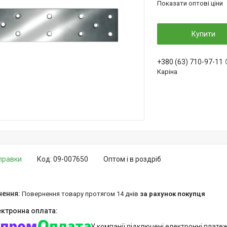
Показати оптові ціни
Купити
+380 (63) 710-97-11
Каріна
дправки
Код:
09-007650
Оптом і в роздріб
повернення товару протягом 14 днів
за рахунок покупця
У компанії підключені електронні плате