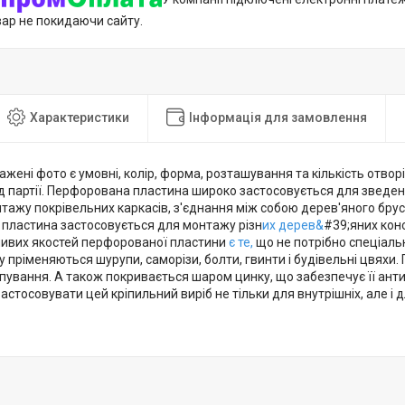
вар не покидаючи сайту.
Характеристики
Інформація для замовлення
ражені фото є умовні, колір, форма, розташування та кількість отвор
д партії. Перфорована пластина широко застосовується для зведен
тажу покрівельних каркасів, з'єднання між собою дерев'яного бруса
пластина застосовується для монтажу різн
их дерев&
#39;яних конс
ивих якостей перфорованої пластини
є те,
що не потрібно спеціаль
у пріменяються шурупи, саморізи, болти, гвинти і будівельні цвяхи. П
вання. А також покривається шаром цинку, що забезпечує її антик
стосовувати цей кріпильний виріб не тільки для внутрішніх, але і дл