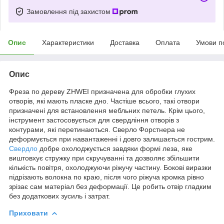
Замовлення під захистом
Опис
Характеристики
Доставка
Оплата
Умови п
Опис
Фреза по дереву ZHWEI призначена для обробки глухих
отворів, які мають пласке дно. Частіше всього, такі отвори
призначені для встановлення мебльних петель. Крім цього,
інструмент застосовується для свердління отворів з
контурами, які перетинаються. Сверло Форстнера не
деформується при навантаженні і довго залишається гострим.
Свердло
добре охолоджується завдяки формі леза, яке
виштовхує стружку при скручуванні та дозволяє збільшити
кількість повітря, охолоджуючи ріжучу частину. Бокові виразки
підрізають волокна по краю, після чого ріжуча кромка рівно
зрізає сам матеріал без деформації. Це робить отвір гладким
без додаткових зусиль і затрат.
Приховати