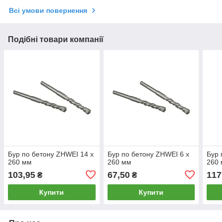
Всі умови повернення
Подібні товари компанії
Бур по бетону ZHWEI 14 х
Бур по бетону ZHWEI 6 х
Бур 
260 мм
260 мм
260
103,95
67,50
117
₴
₴
Купити
Купити