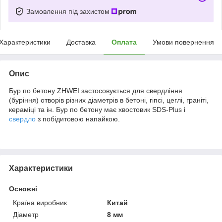
Замовлення під захистом
Характеристики
Доставка
Оплата
Умови повернення
Опис
Бур по бетону ZHWEI застосовується для свердління
(буріння) отворів різних діаметрів в бетоні, гіпсі, цеглі, граніті,
кераміці та ін. Бур по бетону має хвостовик SDS-Plus і
свердло
з побідитовою напайкою.
Характеристики
Основні
Країна виробник
Китай
Діаметр
8 мм