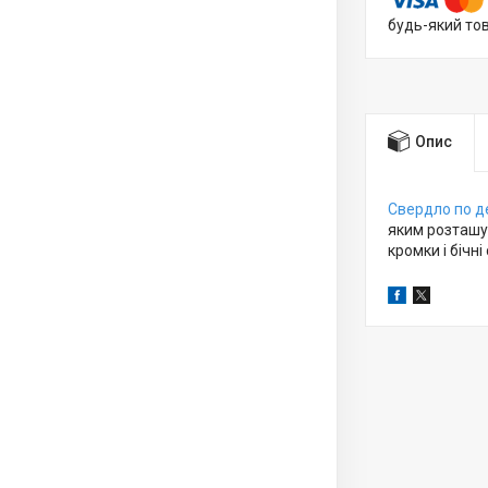
будь-який то
Опис
Свердло по д
яким розташув
кромки і бічн