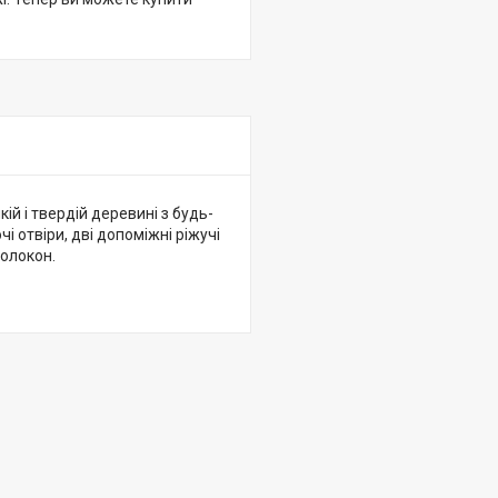
й і твердій деревині з будь-
 отвіри, дві допоміжні ріжучі
волокон.