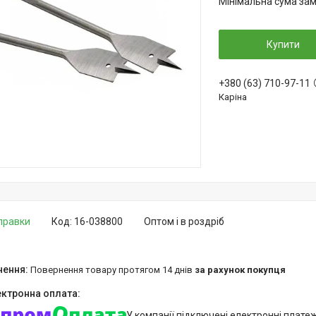
Мінімальна сума зам
Купити
+380 (63) 710-97-11
Каріна
дправки
Код:
16-038800
Оптом і в роздріб
повернення товару протягом 14 днів
за рахунок покупця
У компанії підключені електронні плате