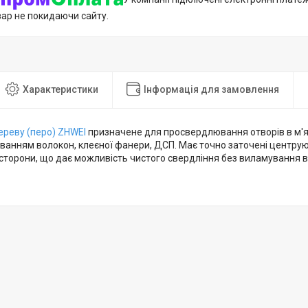
вар не покидаючи сайту.
Характеристики
Інформація для замовлення
ереву (перо) ZHWEI
призначене для просвердлювання отворів в м'які
анням волокон, клеєної фанери, ДСП. Має точно заточені центруючі
і сторони, що дає можливість чистого свердління без виламування 