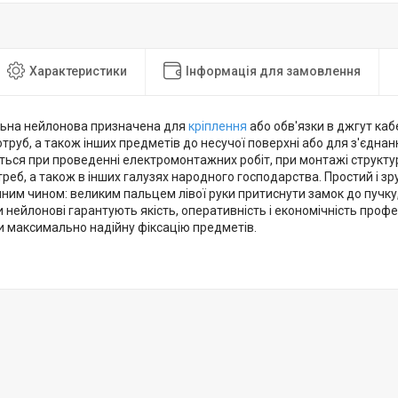
Характеристики
Інформація для замовлення
ьна нейлонова призначена для
кріплення
або обв'язки в джгут кабе
труб, а також інших предметів до несучої поверхні або для з'єднан
ться при проведенні електромонтажних робіт, при монтажі структу
реб, а також в інших галузях народного господарства. Простий і 
ним чином: великим пальцем лівої руки притиснути замок до пучку
 нейлонові гарантують якість, оперативність і економічність проф
 максимально надійну фіксацію предметів.