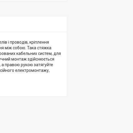
лів і проводів, кріплення
ня між собою. Така стяжка
рованих кабельних систем, для
зручний монтаж здійснюється
, а правою рукою затягуйте
есійного електромонтажу,