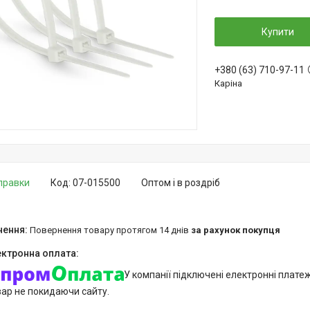
Купити
+380 (63) 710-97-11
Каріна
дправки
Код:
07-015500
Оптом і в роздріб
повернення товару протягом 14 днів
за рахунок покупця
У компанії підключені електронні плате
вар не покидаючи сайту.