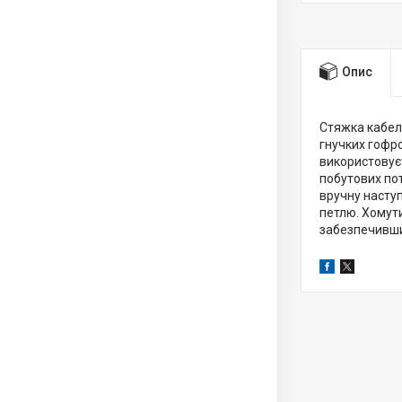
Опис
Стяжка кабел
гнучких гофро
використовує
побутових пот
вручну наступ
петлю. Хомути
забезпечивши