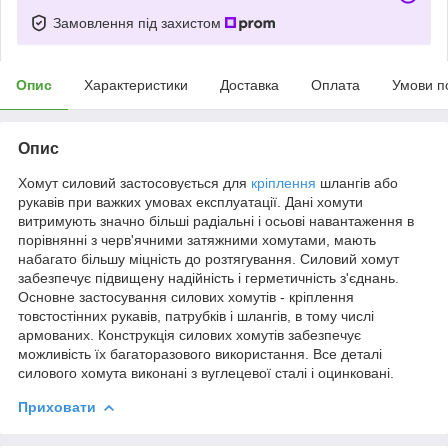
Замовлення під захистом
Опис
Характеристики
Доставка
Оплата
Умови п
Опис
Хомут силовий застосовується для
кріплення
шлангів або
рукавів при важких умовах експлуатації. Дані хомути
витримують значно більші радіальні і осьові навантаження в
порівнянні з черв'ячними затяжними хомутами, мають
набагато більшу міцність до розтягування. Силовий хомут
забезпечує підвищену надійність і герметичність з'єднань.
Основне застосування силових хомутів - кріплення
товстостінних рукавів, патрубків і шлангів, в тому числі
армованих. Конструкція силових хомутів забезпечує
можливість їх багаторазового використання. Все деталі
силового хомута виконані з вуглецевої сталі і оцинковані.
Приховати