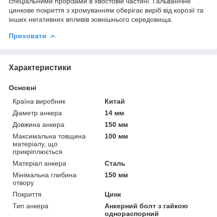
спеціальними прорізами в хвостовій частині. Гальванічне
цинкове покриття з хромуванням оберігає виріб від корозії та
інших негативних впливів зовнішнього середовища.
Приховати
Характеристики
Основні
Країна виробник
Китай
Діаметр анкера
14 мм
Довжина анкера
150 мм
Максимальна товщина
100 мм
матеріалу, що
прикріплюється
Матеріал анкера
Сталь
Мінімальна глибина
150 мм
отвору
Покриття
Цинк
Тип анкера
Анкерний болт з гайкою
однораспорний