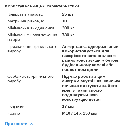
Користувальницькі характеристики
Кількість в упаковці
25 шт
Метрична різьба, М
10
Мінімальна вихідна сила
300 кг
Мінімальне навантаження
730 кг
на зріз
Призначення кріпильного
Анкер-гайка однорозпірний
виробу
використовується для
наскрізного встановлення
різних конструкцій у бетоні,
будівельному камені або
повнотілом цегли
Особливість кріпильного
Під час роботи з цим
виробу
анкером внутрішня шпилька
починає виступати за його
краї, у такий спосіб
подовжуючи всю
конструкцію деталі
Под ключ
17 мм
Розмір
M10 / 14 х 150 мм
Приховати