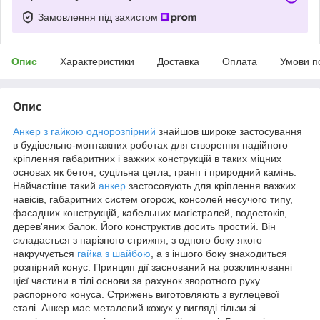
Замовлення під захистом
Опис
Характеристики
Доставка
Оплата
Умови п
Опис
Анкер з гайкою однорозпірний
знайшов широке застосування
в будівельно-монтажних роботах для створення надійного
кріплення габаритних і важких конструкцій в таких міцних
основах як бетон, суцільна цегла, граніт і природний камінь.
Найчастіше такий
анкер
застосовують для кріплення важких
навісів, габаритних систем огорож, консолей несучого типу,
фасадних конструкцій, кабельних магістралей, водостоків,
дерев'яних балок. Його конструктив досить простий. Він
складається з нарізного стрижня, з одного боку якого
накручується
гайка з шайбою
, а з іншого боку знаходиться
розпірний конус. Принцип дії заснований на розклинюванні
цієї частини в тілі основи за рахунок зворотного руху
распорного конуса. Стрижень виготовляють з вуглецевої
сталі. Анкер має металевий кожух у вигляді гільзи зі