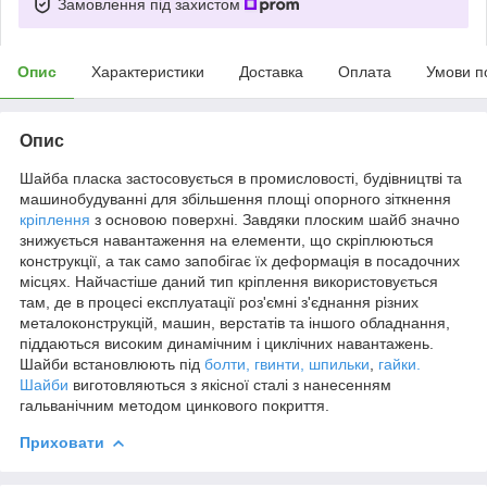
Замовлення під захистом
Опис
Характеристики
Доставка
Оплата
Умови п
Опис
Шайба пласка застосовується в промисловості, будівництві та
машинобудуванні для збільшення площі опорного зіткнення
кріплення
з основою поверхні. Завдяки плоским шайб значно
знижується навантаження на елементи, що скріплюються
конструкції, а так само запобігає їх деформація в посадочних
місцях. Найчастіше даний тип кріплення використовується
там, де в процесі експлуатації роз'ємні з'єднання різних
металоконструкцій, машин, верстатів та іншого обладнання,
піддаються високим динамічним і циклічних навантажень.
Шайби встановлюють під
болти, гвинти, шпильки
,
гайки.
Шайби
виготовляються з якісної сталі з нанесенням
гальванічним методом цинкового покриття.
Приховати