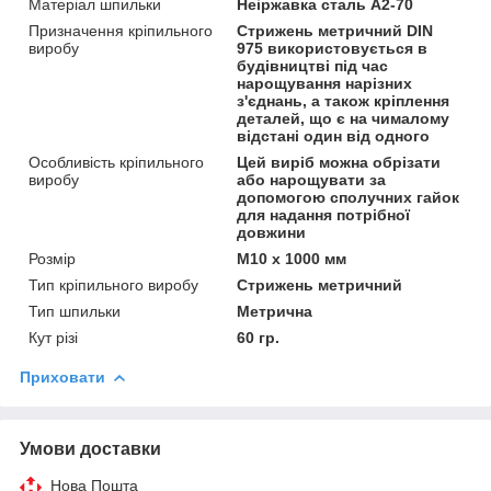
Матеріал шпильки
Неіржавка сталь А2-70
Призначення кріпильного
Стрижень метричний DIN
виробу
975 використовується в
будівництві під час
нарощування нарізних
з'єднань, а також кріплення
деталей, що є на чималому
відстані один від одного
Особливість кріпильного
Цей виріб можна обрізати
виробу
або нарощувати за
допомогою сполучних гайок
для надання потрібної
довжини
Розмір
М10 х 1000 мм
Тип кріпильного виробу
Стрижень метричний
Тип шпильки
Метрична
Кут різі
60 гр.
Приховати
Умови доставки
Нова Пошта