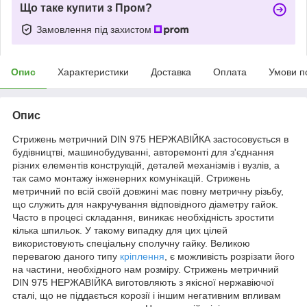
Що таке купити з Пром?
Замовлення під захистом
Опис
Характеристики
Доставка
Оплата
Умови п
Опис
Стрижень метричний DIN 975 НЕРЖАВІЙКА застосовується в
будівництві, машинобудуванні, авторемонті для з'єднання
різних елементів конструкцій, деталей механізмів і вузлів, а
так само монтажу інженерних комунікацій. Стрижень
метричний по всій своїй довжині має повну метричну різьбу,
що служить для накручування відповідного діаметру гайок.
Часто в процесі складання, виникає необхідність зростити
кілька шпильок. У такому випадку для цих цілей
використовують спеціальну сполучну гайку. Великою
перевагою даного типу
кріплення
, є можливість розрізати його
на частини, необхідного нам розміру. Стрижень метричний
DIN 975 НЕРЖАВІЙКА виготовляють з якісної нержавіючої
сталі, що не піддається корозії і іншим негативним впливам