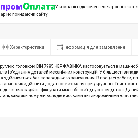
У компанії підключені електронні плате
вар не покидаючи сайту.
Характеристики
Інформація для замовлення
вкруглою головкою DIN 7985 НЕРЖАВІЙКА застосовується в машиноб
лів і з'єднання деталей механічних конструкцій. У більшості випад
ка здійснюється без попереднього зенкування. В процесі роботи, п
а дозволяє здійснити додаткове зусилля при укрученні. Гвинт має 
що дозволяє надійно фіксувати між собою з'єднуються деталі. Дани
талі, завдяки чому він володіє високими антикорозійними властив