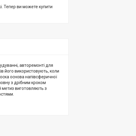
жі. Тепер ви можете купити
удуванні, авторемонті для
ків його використовують, коли
лоска основа напівсферичної
повну з дрібним кроком
й метиз виготовляють з
остями.