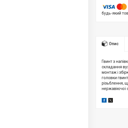
будь-який то
Опис
Гвинт з напі
складання вуз
монтаж і збір
головки гвинт
різьблення, 
нержавіючої с