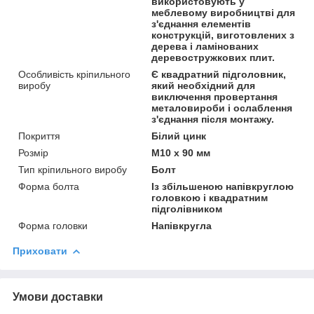
використовують у
меблевому виробництві для
з'єднання елементів
конструкцій, виготовлених з
дерева і ламінованих
деревостружкових плит.
Особливість кріпильного
Є квадратний підголовник,
виробу
який необхідний для
виключення провертання
металовироби і ослаблення
з'єднання після монтажу.
Покриття
Білий цинк
Розмір
М10 х 90 мм
Тип кріпильного виробу
Болт
Форма болта
Із збільшеною напівкруглою
головкою і квадратним
підголівником
Форма головки
Напівкругла
Приховати
Умови доставки