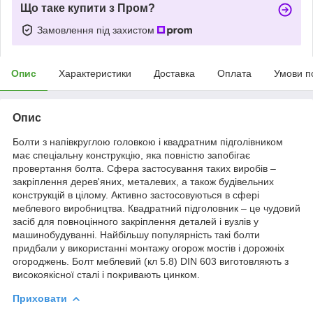
Що таке купити з Пром?
Замовлення під захистом
Опис
Характеристики
Доставка
Оплата
Умови п
Опис
Болти з напівкруглою головкою і квадратним підголівником
має спеціальну конструкцію, яка повністю запобігає
провертання болта. Сфера застосування таких виробів –
закріплення дерев'яних, металевих, а також будівельних
конструкцій в цілому. Активно застосовуються в сфері
меблевого виробництва. Квадратний підголовник – це чудовий
засіб для повноцінного закріплення деталей і вузлів у
машинобудуванні. Найбільшу популярність такі болти
придбали у використанні монтажу огорож мостів і дорожніх
огороджень. Болт меблевий (кл 5.8) DIN 603 виготовляють з
високоякісної сталі і покривають цинком.
Приховати