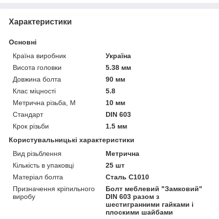
Характеристики
Основні
Країна виробник
Україна
Висота головки
5.38 мм
Довжина болта
90 мм
Клас міцності
5.8
Метрична різьба, М
10 мм
Стандарт
DIN 603
Крок різьби
1.5 мм
Користувальницькі характеристики
Вид різьблення
Метрична
Кількість в упаковці
25 шт
Матеріал болта
Сталь С1010
Призначення кріпильного
Болт меблевий "Замковий"
виробу
DIN 603 разом з
шестигранними гайками і
плоскими шайбами