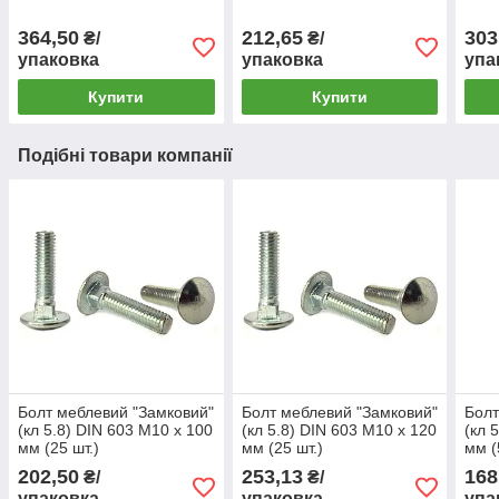
364,50
212,65
303
₴/
₴/
упаковка
упаковка
упа
Купити
Купити
Подібні товари компанії
Болт меблевий "Замковий"
Болт меблевий "Замковий"
Болт
(кл 5.8) DIN 603 М10 х 100
(кл 5.8) DIN 603 М10 х 120
(кл 
мм (25 шт.)
мм (25 шт.)
мм (
202,50
253,13
168
₴/
₴/
упаковка
упаковка
упа