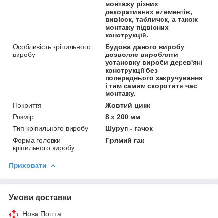
монтажу різних
декоративних елементів,
вивісок, табличок, а також
монтажу підвісних
конструкцій.
Особливість кріпильного
Будова даного виробу
виробу
дозволяє виробляти
установку вироби дерев'яні
конструкції без
попереднього закручування
і тим самим скоротити час
монтажу.
Покриття
Жовтий цинк
Розмір
8 х 200 мм
Тип кріпильного виробу
Шуруп - гачок
Форма головки
Прямий гак
кріпильного виробу
Приховати
Умови доставки
Нова Пошта