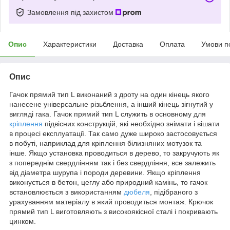
Замовлення під захистом
Опис
Характеристики
Доставка
Оплата
Умови п
Опис
Гачок прямий тип L виконаний з дроту на один кінець якого
нанесене універсальне різьблення, а інший кінець зігнутий у
вигляді гака. Гачок прямий тип L служить в основному для
кріплення
підвісних конструкцій, які необхідно знімати і вішати
в процесі експлуатації. Так само дуже широко застосовується
в побуті, наприклад для кріплення білизняних мотузок та
інше. Якщо установка проводиться в дерево, то закручують як
з попереднім свердлінням так і без свердління, все залежить
від діаметра шурупа і породи деревини. Якщо кріплення
виконується в бетон, цеглу або природний камінь, то гачок
встановлюється з використанням
дюбеля
, підібраного з
урахуванням матеріалу в який проводиться монтаж. Крючок
прямий тип L виготовляють з високоякісної сталі і покривають
цинком.