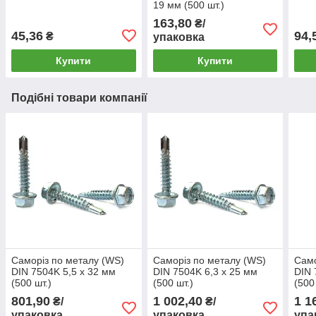
19 мм (500 шт.)
163,80
₴/
45,36
94,
₴
упаковка
Купити
Купити
Подібні товари компанії
Саморіз по металу (WS)
Саморіз по металу (WS)
Само
DIN 7504K 5,5 х 32 мм
DIN 7504K 6,3 х 25 мм
DIN 
(500 шт.)
(500 шт.)
(500
801,90
1 002,40
1 1
₴/
₴/
упаковка
упаковка
упа