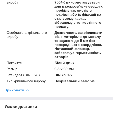
виробу
7504K використовується
для взаємозв'язку сусідніх
профільних листів в
покрівлі або їх фіксації на
сталевому каркасі,
зібраному з тонкостінного
прокату.
Особливість кріпильного
Дозволяють закріплювати
виробу
різні матеріали до металу
товщиною до 5 мм без
попереднього свердління.
Натискний фланець
забезпечує герметичність
отворів.
Покриття
Білий цинк
Розмір
6,3 х 60 мм
Стандарт (DIN, ISO)
DIN 7504K
Тип кріпильного виробу
Покрівельний саморіз
Приховати
Умови доставки