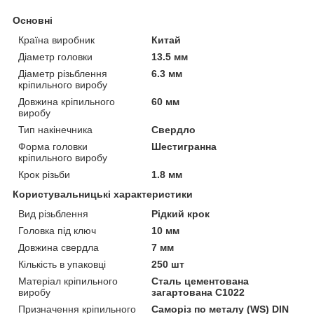
Основні
Країна виробник
Китай
Діаметр головки
13.5 мм
Діаметр різьблення
6.3 мм
кріпильного виробу
Довжина кріпильного
60 мм
виробу
Тип накінечника
Свердло
Форма головки
Шестигранна
кріпильного виробу
Крок різьби
1.8 мм
Користувальницькі характеристики
Вид різьблення
Рідкий крок
Головка під ключ
10 мм
Довжина свердла
7 мм
Кількість в упаковці
250 шт
Матеріал кріпильного
Сталь цементована
виробу
загартована С1022
Призначення кріпильного
Саморіз по металу (WS) DIN