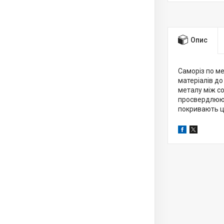
Опис
Саморіз по м
матеріалів до
металу між с
просвердлюють
покривають ци