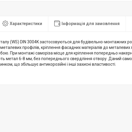
Характеристики
Інформація для замовлення
еталу (WS) DIN 3004K застосовуються для будівельно-монтажних ро
 металевих профілів, кріплення фасадних матеріалів до металевих п
обою. При монтажі саморіза місце для кріплення попередньо накер
 метал 6-8 мм, без попереднього свердління отвору. Даний саморі
нком, що збільшує антикорозійні і інші захисні властивості.