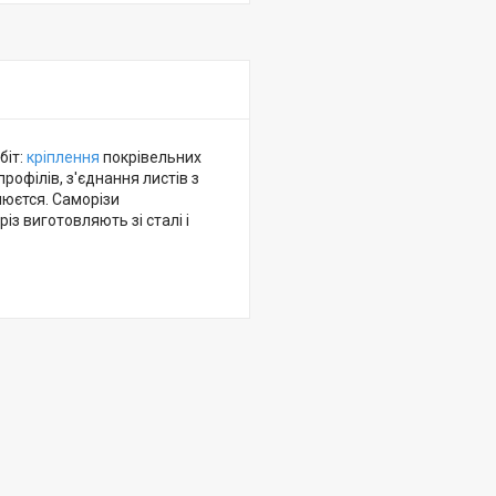
біт:
кріплення
покрівельних
рофілів, з'єднання листів з
нюєтся. Саморізи
з виготовляють зі сталі і