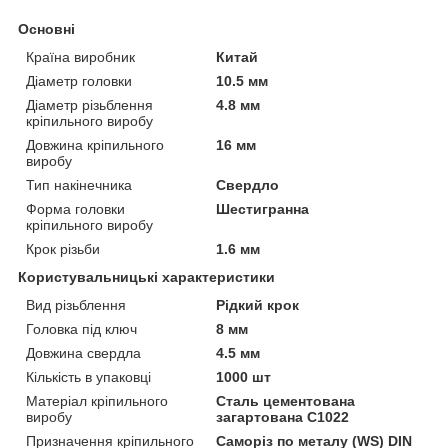
Основні
Країна виробник
Китай
Діаметр головки
10.5 мм
Діаметр різьблення
4.8 мм
кріпильного виробу
Довжина кріпильного
16 мм
виробу
Тип накінечника
Свердло
Форма головки
Шестигранна
кріпильного виробу
Крок різьби
1.6 мм
Користувальницькі характеристики
Вид різьблення
Рідкий крок
Головка під ключ
8 мм
Довжина свердла
4.5 мм
Кількість в упаковці
1000 шт
Матеріал кріпильного
Сталь цементована
виробу
загартована С1022
Призначення кріпильного
Саморіз по металу (WS) DIN