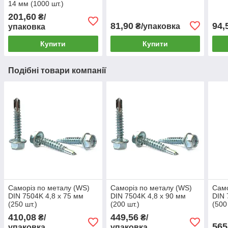
14 мм (1000 шт.)
201,60
₴/
81,90
94,
₴/упаковка
упаковка
Купити
Купити
Подібні товари компанії
Саморіз по металу (WS)
Саморіз по металу (WS)
Само
DIN 7504K 4,8 х 75 мм
DIN 7504K 4,8 х 90 мм
DIN 
(250 шт.)
(200 шт.)
(500
410,08
449,56
₴/
₴/
565
упаковка
упаковка