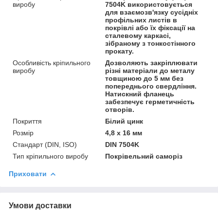
виробу
7504K використовується
для взаємозв'язку сусідніх
профільних листів в
покрівлі або їх фіксації на
сталевому каркасі,
зібраному з тонкостінного
прокату.
Особливість кріпильного
Дозволяють закріплювати
виробу
різні матеріали до металу
товщиною до 5 мм без
попереднього свердління.
Натискний фланець
забезпечує герметичність
отворів.
Покриття
Білий цинк
Розмір
4,8 х 16 мм
Стандарт (DIN, ISO)
DIN 7504K
Тип кріпильного виробу
Покрівельний саморіз
Приховати
Умови доставки