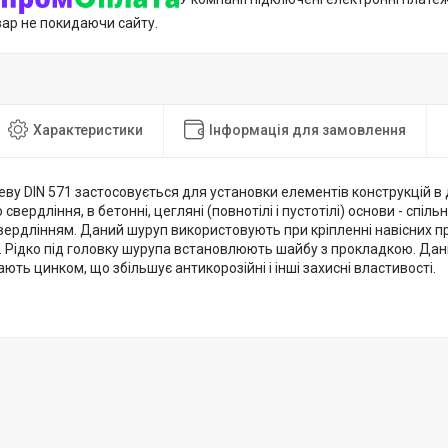
вар не покидаючи сайту.
Характеристики
Інформація для замовлення
ву DIN 571 застосовується для установки елементів конструкцій в 
свердління, в бетонні, цегляні (повнотілі і пустотілі) основи - спіл
ердлінням. Даний шуруп використовують при кріпленні навісних пр
и. Рідко під головку шурупа встановлюють шайбу з прокладкою. Дан
вають цинком, що збільшує антикорозійні і інші захисні властивості.