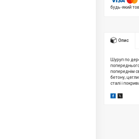
будь-який то
Опис
Шуруп по дере
попереднього 
попереднім св
бетону, цегл
сталі і покри