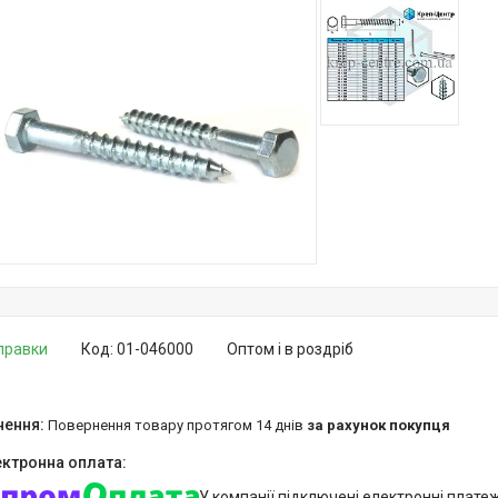
дправки
Код:
01-046000
Оптом і в роздріб
повернення товару протягом 14 днів
за рахунок покупця
У компанії підключені електронні плате