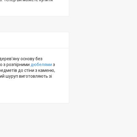
дерев'яну основу без
ьно з розпірними
дюбелями
з
едметів до стіни з каменю,
ий шуруп виготовляють зі