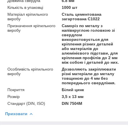
Довжина свердла
6.8 мм
Кількість в упаковці
1000 шт
Матеріал кріпильного
Сталь цементована
виробу
загартована С1022
Призначення кріпильного
Саморіз по металу з
виробу
напівкруглою головкою зі
свердлом
використовується для
кріплення різних деталей
або матеріалів до
алюмінієвого підстави, для
кріплення профілів до 2 мм
між собою і деталей до них.
Особливість кріпильного
Дозволяють закріплювати
виробу
різні матеріали до металу
товщиною до 4 мм без
попереднього свердління.
Покриття
Білий цинк
Розмір
3,5 х 13 мм
Стандарт (DIN, ISO)
DIN 7504M
Приховати