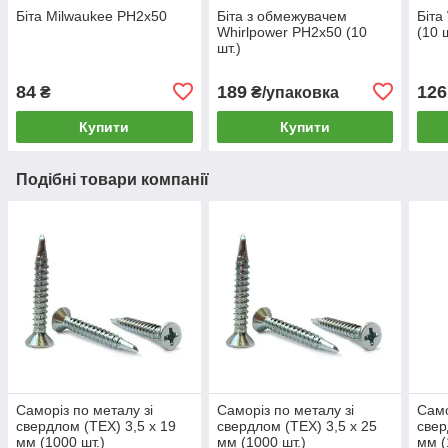
Біта Milwaukee PH2х50
Біта з обмежувачем
Біта
Whirlpower PH2х50 (10
(10 ш
шт.)
84
189
126
₴
₴/упаковка
Купити
Купити
Подібні товари компанії
Саморіз по металу зі
Саморіз по металу зі
Само
свердлом (TEX) 3,5 х 19
свердлом (TEX) 3,5 х 25
свер
мм (1000 шт.)
мм (1000 шт.)
мм (