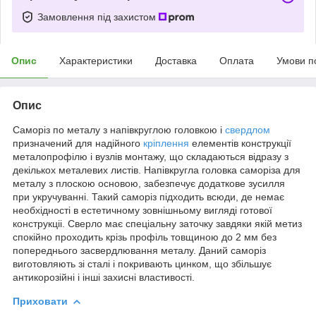
Замовлення під захистом
Опис
Характеристики
Доставка
Оплата
Умови п
Опис
Саморіз по металу з напівкруглою головкою і
свердлом
призначений для надійного
кріплення
елементів конструкції
металопрофілю і вузлів монтажу, що складаються відразу з
декількох металевих листів. Напівкругла головка саморіза для
металу з плоскою основою, забезпечує додаткове зусилля
при укручуванні. Такий саморіз підходить всюди, де немає
необхідності в естетичному зовнішньому вигляді готової
конструкціі. Сверло має спеціальну заточку завдяки якій метиз
спокійно проходить крізь профіль товщиною до 2 мм без
попереднього засвердлювання металу. Даний саморіз
виготовляють зі сталі і покривають цинком, що збільшує
антикорозійні і інші захисні властивості.
Приховати