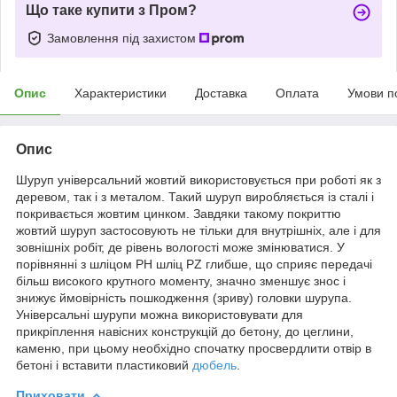
Що таке купити з Пром?
Замовлення під захистом
Опис
Характеристики
Доставка
Оплата
Умови п
Опис
Шуруп універсальний жовтий використовується при роботі як з
деревом, так і з металом. Такий шуруп виробляється із сталі і
покривається жовтим цинком. Завдяки такому покриттю
жовтий шуруп застосовують не тільки для внутрішніх, але і для
зовнішніх робіт, де рівень вологості може змінюватися. У
порівнянні з шліцом PH шліц PZ глибше, що сприяє передачі
більш високого крутного моменту, значно зменшує знос і
знижує ймовірність пошкодження (зриву) головки шурупа.
Універсальні шурупи можна використовувати для
прикріплення навісних конструкцій до бетону, до цеглини,
каменю, при цьому необхідно спочатку просвердлити отвір в
бетоні і вставити пластиковий
дюбель
.
Приховати