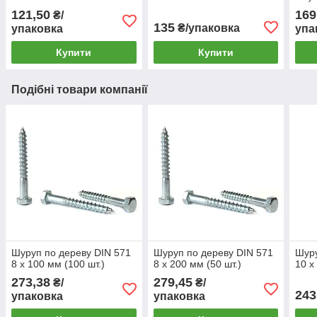
121,50
169
₴/
135
₴/упаковка
упаковка
упа
Купити
Купити
Подібні товари компанії
Шуруп по дереву DIN 571
Шуруп по дереву DIN 571
Шуру
8 х 100 мм (100 шт.)
8 х 200 мм (50 шт.)
10 х
273,38
279,45
₴/
₴/
243
упаковка
упаковка