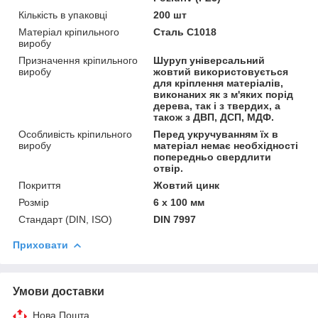
Кількість в упаковці
200 шт
Матеріал кріпильного
Сталь С1018
виробу
Призначення кріпильного
Шуруп універсальний
виробу
жовтий використовується
для кріплення матеріалів,
виконаних як з м'яких порід
дерева, так і з твердих, а
також з ДВП, ДСП, МДФ.
Особливість кріпильного
Перед укручуванням їх в
виробу
матеріал немає необхідності
попередньо свердлити
отвір.
Покриття
Жовтий цинк
Розмір
6 х 100 мм
Стандарт (DIN, ISO)
DIN 7997
Приховати
Умови доставки
Нова Пошта