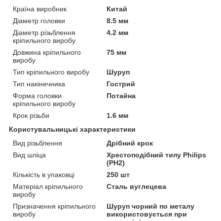
Країна виробник
Китай
Діаметр головки
8.5 мм
Діаметр різьблення
4.2 мм
кріпильного виробу
Довжина кріпильного
75 мм
виробу
Тип кріпильного виробу
Шуруп
Тип накінечника
Гострий
Форма головки
Потайна
кріпильного виробу
Крок різьби
1.6 мм
Користувальницькі характеристики
Вид різьблення
Дрібний крок
Вид шліца
Хрестоподібний типу Philips
(PH2)
Кількість в упаковці
250 шт
Матеріал кріпильного
Сталь вуглецева
виробу
Призначення кріпильного
Шуруп чорний по металу
виробу
використовується при