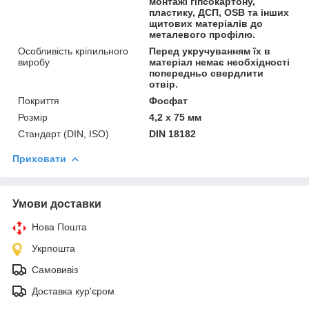
монтажі гіпсокартону,
пластику, ДСП, OSB та інших
щитових матеріалів до
металевого профілю.
Особливість кріпильного
Перед укручуванням їх в
виробу
матеріал немає необхідності
попередньо свердлити
отвір.
Покриття
Фосфат
Розмір
4,2 х 75 мм
Стандарт (DIN, ISO)
DIN 18182
Приховати
Умови доставки
Нова Пошта
Укрпошта
Самовивіз
Доставка кур'єром