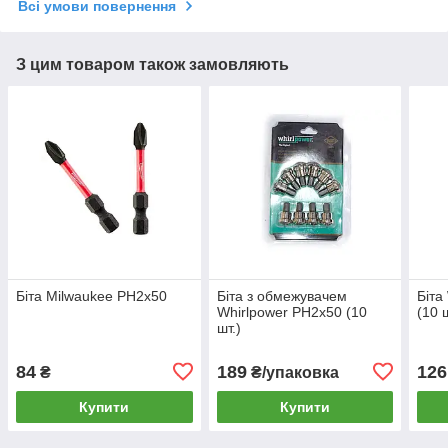
Всі умови повернення
З цим товаром також замовляють
Біта Milwaukee PH2х50
Біта з обмежувачем
Біта
Whirlpower PH2х50 (10
(10 ш
шт.)
84
189
126
₴
₴/упаковка
Купити
Купити