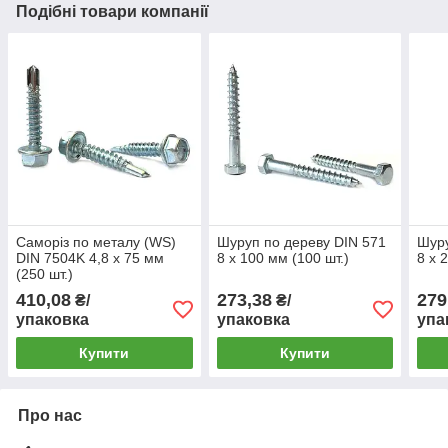
Подібні товари компанії
Саморіз по металу (WS)
Шуруп по дереву DIN 571
Шуру
DIN 7504K 4,8 х 75 мм
8 х 100 мм (100 шт.)
8 х 
(250 шт.)
410,08
273,38
279
₴/
₴/
упаковка
упаковка
упа
Купити
Купити
Про нас