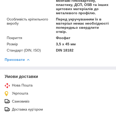
монтажі гіпсокартону,
пластику, ДСП, OSB та інших
щитових матеріалів до
металевого профілю.
Особливість кріпильного
Перед укручуванням їх в
виробу
матеріал немає необхідності
попередньо свердлити
отвір.
Покриття
Фосфат
Розмір
3,5 х 45 мм
Стандарт (DIN, ISO)
DIN 18182
Приховати
Умови доставки
Нова Пошта
Укрпошта
Самовивіз
Доставка кур'єром