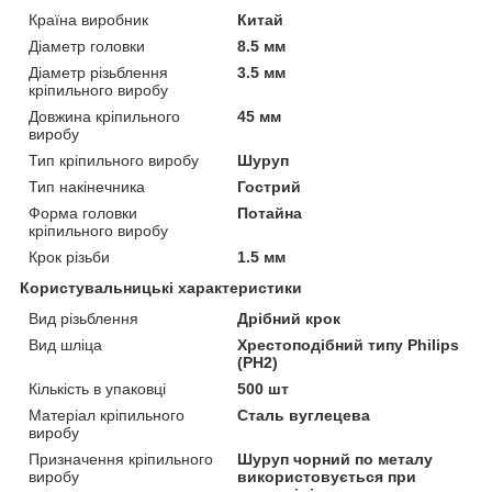
Країна виробник
Китай
Діаметр головки
8.5 мм
Діаметр різьблення
3.5 мм
кріпильного виробу
Довжина кріпильного
45 мм
виробу
Тип кріпильного виробу
Шуруп
Тип накінечника
Гострий
Форма головки
Потайна
кріпильного виробу
Крок різьби
1.5 мм
Користувальницькі характеристики
Вид різьблення
Дрібний крок
Вид шліца
Хрестоподібний типу Philips
(PH2)
Кількість в упаковці
500 шт
Матеріал кріпильного
Сталь вуглецева
виробу
Призначення кріпильного
Шуруп чорний по металу
виробу
використовується при