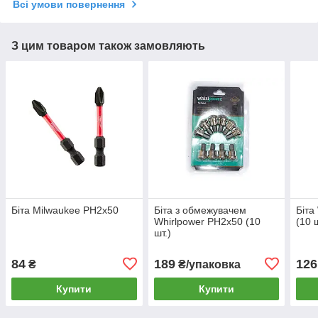
Всі умови повернення
З цим товаром також замовляють
Біта Milwaukee PH2х50
Біта з обмежувачем
Біта
Whirlpower PH2х50 (10
(10 ш
шт.)
84
189
126
₴
₴/упаковка
Купити
Купити