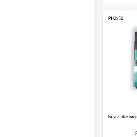
PH2х50
Біта з обмежу
1