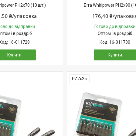
rlpower PH2х70 (10 шт.)
Біта Whirlpower PH2х90 (1
,50 ₴/упаковка
176,40 ₴/упаковк
тово до відправки
Готово до відправки
птом і в роздріб
Оптом і в роздріб
16-011728
16-011730
Купити
Купити
PZ2х25