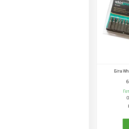
Біта Wh
6
Го
О